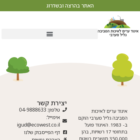
האתר בהרצה ובשדרוג
יצירת קשר
טלפון: 04-9888633
איגוד ערים לאיכות
אימייל:
הסביבה גליל מערבי הוקם
igud@ecowest.co.il
ב- 1983. האיגוד פועל
בתחומי 17 רשויות, בהן
דף הפייסבוק שלנו
350,000 תושבים בשטח
הצהרת נגישות