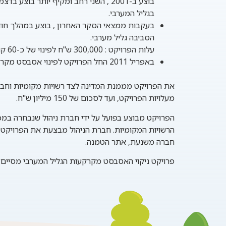
בוצע ב-2001 , השני רחב ומקיף יותר בוצע בדצמבר 2007 . היקף פסולת האסבסט הפזורה ברחבי הגליל המערבי הוא כ-150,000 קוב . רצ"ב
בגליל המערבי.
בעקבות ממצאי הסקר האחרון , בוצע במהלך חודש נובמבר 2011 פינוי קרקעות מזוהמות באסבסט פריך ופס
הסביבה גליל מערבי.
עלות הפרויקט : 300,000 ש"ח לפינוי של כ-60 קוב קרקעות מזוהמות באסבסט פריך.
באפריל 2011 החל הפרויקט לפינוי אסבסט מקרקעות הגליל המערבי . עלות הסרת מפגעי האסבסט נאמדת בכ-300 מליון ש"ח, על פני כחמש שנים.
את הפרויקט מממנת המדינה לצד רשויות מקומיות וחבר
מעלויות הפרויקט, ועד לסכום של 150 מיליון ש"ח.
הפרויקט מבוצע בפועל על ידי חברת ניהול שנבחרה במ
הרשויות המקומיות. חברת הניהול מבצעת את הפרויקט
חברה משנעת, אתר הטמנה.
פרויקט ניקוי האסבסט מקרקעות הגליל המערבי מסיים ב