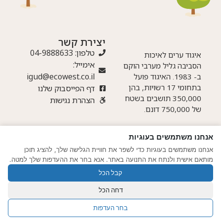
יצירת קשר
טלפון: 04-9888633
איגוד ערים לאיכות
אימייל:
הסביבה גליל מערבי הוקם
igud@ecowest.co.il
ב- 1983. האיגוד פועל
בתחומי 17 רשויות, בהן
דף הפייסבוק שלנו
350,000 תושבים בשטח
הצהרת נגישות
של 750,000 דונם.
אנחנו משתמשים בעוגיות
© אתר זה נבנה ע"י חברת צונאמי – מדיה דיגיטלית מתקדמת
|
תקנון ותנאי
אנחנו משתמשים בעוגיות כדי לשפר את חוויית הגלישה שלך, להציג תוכן
שימוש
|
מדיניות פרטיות
מותאם אישית ולנתח את התנועה באתר. אנא בחר את ההעדפות שלך למטה.
קבל הכל
דחה הכל
בחר העדפות