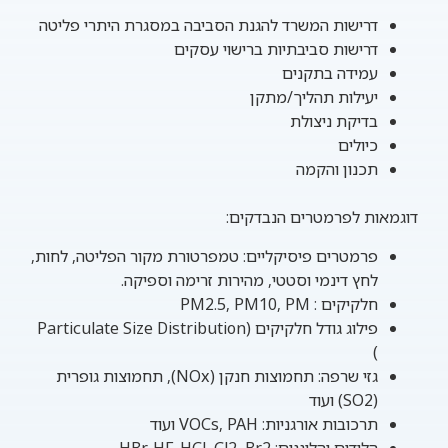
דרישות המשרד להגנת הסביבה במסגרת היתרי פליטה
דרישות סביבתיות ברישוי עסקים
עמידה בתקנים
יעילות תהליך/מתקן
בדיקת ניצולת
כיולים
תכנון והקמה
דוגמאות לפרמטרים הנבדקים:
פרמטרים פיסיקליים: טמפרטורת מקור הפליטה, לחות,
לחץ דינמי וסטטי, מהירות זרימה וספיקה.
חלקיקים : PM2.5, PM10, PM
פילוג גודל חלקיקים (Particulate Size Distribution
)
גזי שרפה: תחמוצות חנקן (NOx), תחמוצות גופרית
(SO2) ועוד
תרכובות אורגניות: VOCs, PAH ועוד
הלידים והלוגנים: HBr, HF, HCl, Cl2, Br2