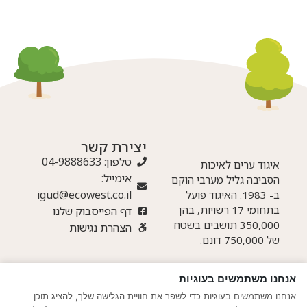
יצירת קשר
טלפון: 04-9888633
איגוד ערים לאיכות
אימייל:
הסביבה גליל מערבי הוקם
igud@ecowest.co.il
ב- 1983. האיגוד פועל
בתחומי 17 רשויות, בהן
דף הפייסבוק שלנו
350,000 תושבים בשטח
הצהרת נגישות
של 750,000 דונם.
אנחנו משתמשים בעוגיות
© אתר זה נבנה ע"י חברת צונאמי – מדיה דיגיטלית מתקדמת
|
תקנון ותנאי
אנחנו משתמשים בעוגיות כדי לשפר את חוויית הגלישה שלך, להציג תוכן
שימוש
|
מדיניות פרטיות